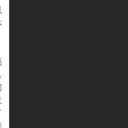
以
体
，
员
具
门
意
了
供