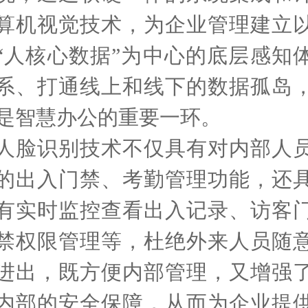
算机视觉技术，为企业管理建立
“人核心数据”为中心的底层感知
系、打通线上和线下的数据孤岛
是智慧办公的重要一环。
人脸识别技术不仅具有对内部人
的出入门禁、考勤管理功能，还
有实时监控查看出入记录、访客
禁权限管理等，杜绝外来人员随
进出，既方便内部管理，又增强
内部的安全保障，从而为企业提